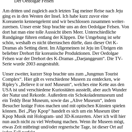
Der Oedolgae Felsen
Am dritten und zugleich auch letzten Tag meiner Reise nach Jeju
ging es in den Westen der Insel. Ich habe kurz zuvor eine
Koreanerin kennengelernt und wir beschlossen zusammen weiter-
zureisen. Unser erste Stop brachte uns an den Oedolgae Felsen. Von
dort hat man eine tolle Aussicht übers Meer. Unterschiedliche
Rundgänge führen entlang der Klippen. Die Umgebung ist sehr
schön, weshalb es nicht überraschen dürfte, dass dieser Ort K-
Dramas als Setting dient. Im Allgemeinen ist Jeju im Übrigen ein
beliebter Drehort für koreanische Produktionen. Der Oedolgae
Felsen war der Drehort des K-Dramas „Daejanggeum“. Die TV-
Serie wurde 2003 ausgestrahlt.
Unser zweiter, kurzer Stop brachte uns zum „Jungmun Tourist
Complex“. Hier gilt es verschiedene Museen zu entdecken, wie
Ripley’s „Believe it or not! Museum“, welches eine Kette aus den
USA ist und verschiedene Kuriositäten ausstellt, aber auch Wunder
der Natur und Rekorde. Außerdem ein Schokoladenmuseum und
ein Teddy Bear Museum, sowie das „Alive Museum“, indem
Besucher lustige Fotos machen und mit optischen Künsten spielen
können. Bei „Play Kpop“ handelt es sich um ein Museum über
Kpop Musik mit Hologram- und 3D-Konzerten. Aber ich will hier
nun auch nicht zu viel Werbung machen. Wenn ihr Museen mögt,
etwas Zeit mitbringt und/oder regnerische Tage, ist dieser Ort auf