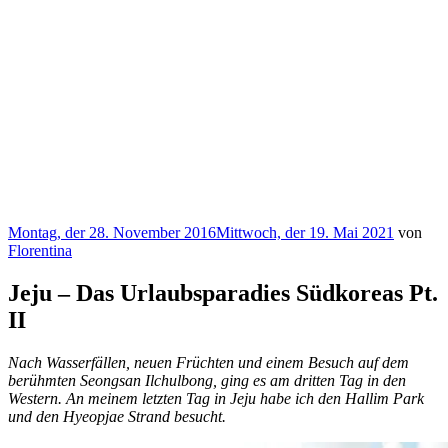
Veröffentlicht
Montag, der 28. November 2016
Mittwoch, der 19. Mai 2021
von
am
Florentina
Jeju – Das Urlaubsparadies Südkoreas Pt.
II
Nach Wasserfällen, neuen Früchten und einem Besuch auf dem
berühmten Seongsan Ilchulbong, ging es am dritten Tag in den
Western. An meinem letzten Tag in Jeju habe ich den Hallim Park
und den Hyeopjae Strand besucht.