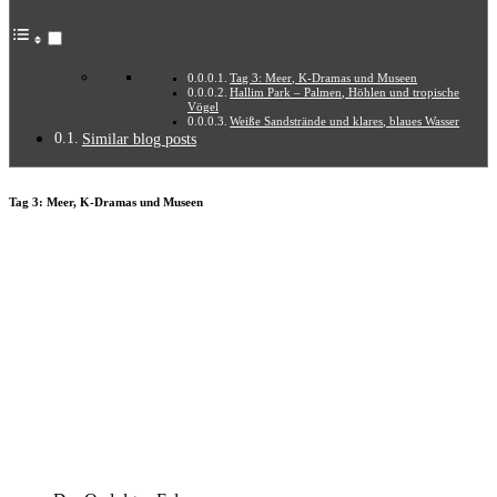
Tag 3: Meer, K-Dramas und Museen
Hallim Park – Palmen, Höhlen und tropische
Vögel
Weiße Sandstrände und klares, blaues Wasser
Similar blog posts
Tag 3: Meer, K-Dramas und Museen