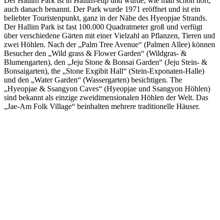
Der Hallim Park ist in Hallim-eup und wurde, wie man schon hört,
auch danach benannt. Der Park wurde 1971 eröffnet und ist ein
beliebter Touristenpunkt, ganz in der Nähe des Hyeopjae Strands.
Der Hallim Park ist fast 100.000 Quadratmeter groß und verfügt
über verschiedene Gärten mit einer Vielzahl an Pflanzen, Tieren und
zwei Höhlen. Nach der „Palm Tree Avenue“ (Palmen Allee) können
Besucher den „Wild grass & Flower Garden“ (Wildgras- &
Blumengarten), den „Jeju Stone & Bonsai Garden“ (Jeju Stein- &
Bonsaigarten), the „Stone Exgibit Hall“ (Stein-Exponaten-Halle)
und den „Water Garden“ (Wassergarten) besichtigen. The
„Hyeopjae & Ssangyon Caves“ (Hyeopjae und Ssangyon Höhlen)
sind bekannt als einzige zweidimensionalen Höhlen der Welt. Das
„Jae-Am Folk Village“ beinhalten mehrere traditionelle Häuser.